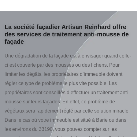
La société façadier Artisan Reinhard offre
des services de traitement anti-mousse de
façade
Une dégradation de la façade est à envisager quand celle-
ci est couverte par des mousses ou des lichens. Pour
limiter les dégâts, les propriétaires d’immeuble doivent
régler ce type de problème le plus vite possible. Les
propriétaires sont conseillés d’effectuer un traitement anti-
mousse sur leurs façades. En effet, ce problème de
végétaux sera rapidement réglé par cette solution miracle.
Dans le cas où votre immeuble est situé à Barie ou dans
les environs du 33190, vous pouvez compter sur les