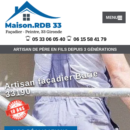
MENU
05 33 06 05 40
06 15 58 41 79
ARTISAN DE PÈRE EN FILS DEPUIS 3 GÉNÉRATIONS
Arti
s
a
n f
a
ç
a
di
er
B
ari
e
3
3
1
9
0