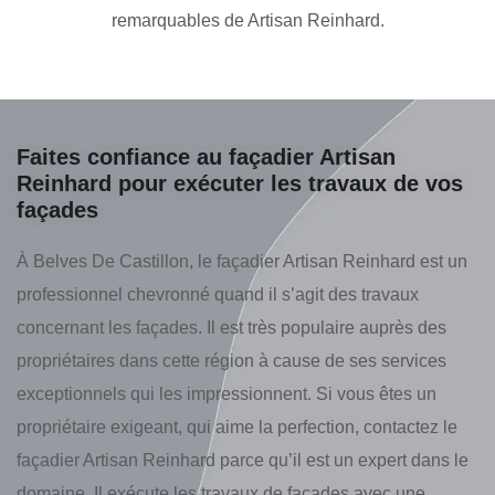
remarquables de Artisan Reinhard.
Faites confiance au façadier Artisan
Reinhard pour exécuter les travaux de vos
façades
À Belves De Castillon, le façadier Artisan Reinhard est un
professionnel chevronné quand il s’agit des travaux
concernant les façades. Il est très populaire auprès des
propriétaires dans cette région à cause de ses services
exceptionnels qui les impressionnent. Si vous êtes un
propriétaire exigeant, qui aime la perfection, contactez le
façadier Artisan Reinhard parce qu’il est un expert dans le
domaine. Il exécute les travaux de façades avec une