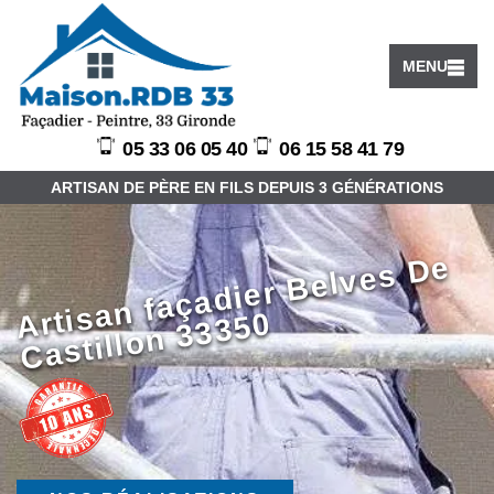
MENU
05 33 06 05 40
06 15 58 41 79
ARTISAN DE PÈRE EN FILS DEPUIS 3 GÉNÉRATIONS
Arti
s
a
n f
a
ç
a
di
er
B
el
v
e
s
D
e
C
a
still
o
n
3
3
3
5
0