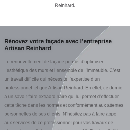
Reinhard.
Rénovez votre façade avec l’entreprise
Artisan Reinhard
Le renouvellement de façade permet d’optimiser
l’esthétique des murs et l’ensemble de l’immeuble. C’est
un travail difficile qui nécessite l’expertise d’un
professionnel tel que Artisan Reinhard. En effet, ce dernier
a un savoir-faire extraordinaire qui lui permet d’effectuer
cette tâche dans les normes et conformément aux attentes
personnelles de ses clients. N’hésitez pas à faire appel
aux services de ce professionnel pour vos travaux de