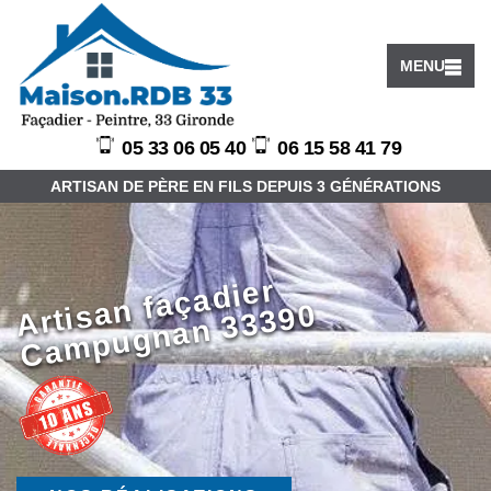
MENU
05 33 06 05 40
06 15 58 41 79
ARTISAN DE PÈRE EN FILS DEPUIS 3 GÉNÉRATIONS
Arti
a
n f
a
ç
a
di
er
C
a
m
p
u
g
n
a
n
3
3
3
9
s
0