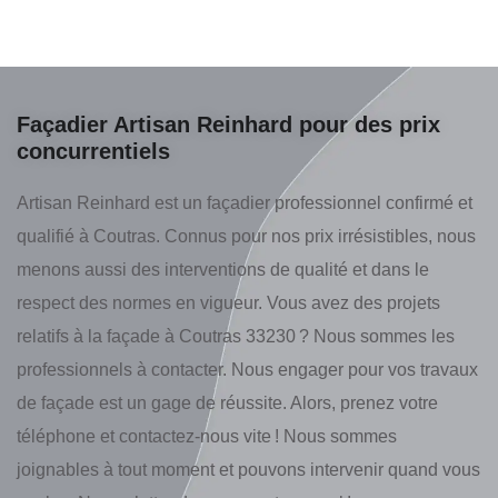
Façadier Artisan Reinhard pour des prix
concurrentiels
Artisan Reinhard est un façadier professionnel confirmé et
qualifié à Coutras. Connus pour nos prix irrésistibles, nous
menons aussi des interventions de qualité et dans le
respect des normes en vigueur. Vous avez des projets
relatifs à la façade à Coutras 33230 ? Nous sommes les
professionnels à contacter. Nous engager pour vos travaux
de façade est un gage de réussite. Alors, prenez votre
téléphone et contactez-nous vite ! Nous sommes
joignables à tout moment et pouvons intervenir quand vous