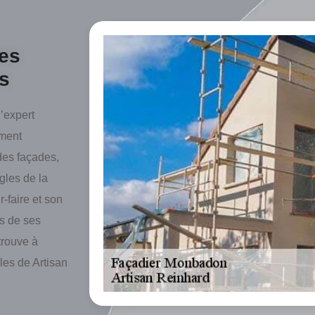
des
es
l’expert
ement
des façades,
gles de la
r-faire et son
es de ses
trouve à
es de Artisan