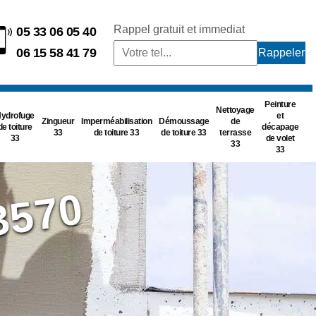
Rappel gratuit et immediat
05 33 06 05 40
06 15 58 41 79
Peinture
Nettoyage
ydrofuge
et
Zingueur
Imperméabilisation
Démoussage
de
de toiture
décapage
33
de toiture 33
de toiture 33
terrasse
33
de volet
33
33
3570