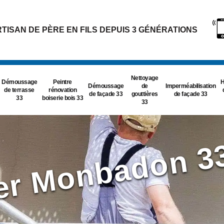
TISAN DE PÈRE EN FILS DEPUIS 3 GÉNÉRATIONS
Nettoyage
Démoussage
Peintre
H
Démoussage
de
Imperméabilisation
de terrasse
rénovation
de façade 33
gouttières
de façade 33
33
boiserie bois 33
33
ier Monbadon 3