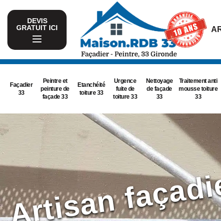
DEVIS
GRATUIT ICI
AR
Peintre et
Urgence
Nettoyage
Traitement anti
Façadier
Etanchéité
peinture de
fuite de
de façade
mousse toiture
33
toiture 33
façade 33
toiture 33
33
33
Artisan façad