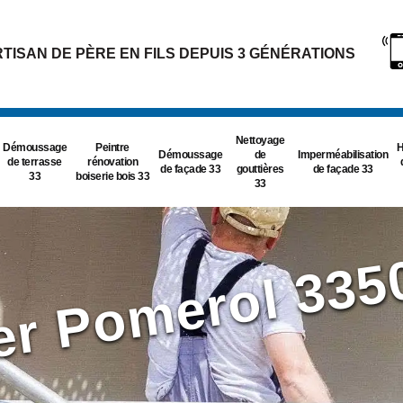
TISAN DE PÈRE EN FILS DEPUIS 3 GÉNÉRATIONS
Nettoyage
Démoussage
Peintre
H
Démoussage
de
Imperméabilisation
de terrasse
rénovation
de façade 33
gouttières
de façade 33
33
boiserie bois 33
33
ier Pomerol 335