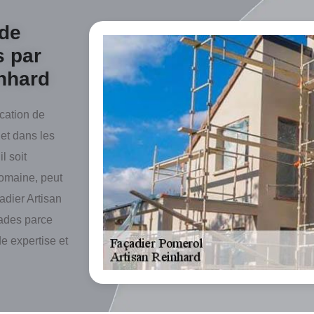
 de
s par
inhard
ication de
et dans les
l soit
domaine, peut
adier Artisan
çades parce
e expertise et