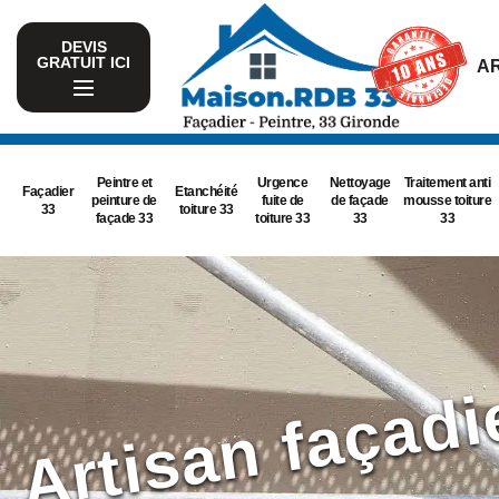
DEVIS
GRATUIT ICI
AR
Peintre et
Urgence
Nettoyage
Traitement anti
Façadier
Etanchéité
peinture de
fuite de
de façade
mousse toiture
33
toiture 33
façade 33
toiture 33
33
33
Artisan façad