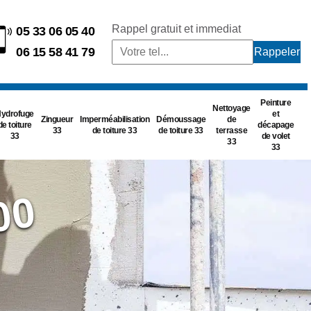
Rappel gratuit et immediat
05 33 06 05 40
06 15 58 41 79
Peinture
Nettoyage
ydrofuge
et
Zingueur
Imperméabilisation
Démoussage
de
de toiture
décapage
33
de toiture 33
de toiture 33
terrasse
33
de volet
33
33
00