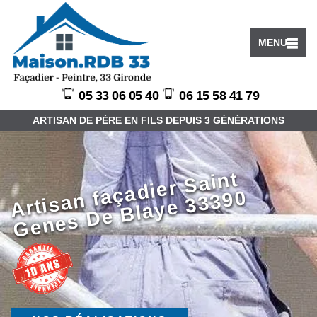
MENU
05 33 06 05 40
06 15 58 41 79
ARTISAN DE PÈRE EN FILS DEPUIS 3 GÉNÉRATIONS
Arti
s
a
ç
a
di
er
S
ai
nt
G
e
n
e
s
D
e
Bl
a
y
e
3
3
3
9
n f
a
0