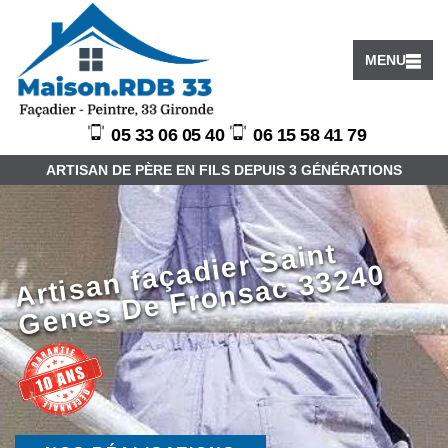
MENU
05 33 06 05 40
06 15 58 41 79
ARTISAN DE PÈRE EN FILS DEPUIS 3 GÉNÉRATIONS
Arti
s
a
n f
a
di
er
S
ai
nt
G
e
n
e
s
D
e
Fr
o
n
s
a
c
3
3
2
4
ç
a
0