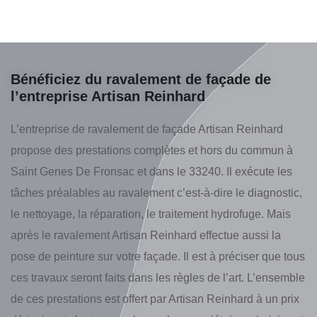
Bénéficiez du ravalement de façade de
l’entreprise Artisan Reinhard
L’entreprise de ravalement de façade Artisan Reinhard
propose des prestations complètes et hors du commun à
Saint Genes De Fronsac et dans le 33240. Il exécute les
tâches préalables au ravalement c’est-à-dire le diagnostic,
le nettoyage, la réparation, le traitement hydrofuge. Mais
après le ravalement Artisan Reinhard effectue aussi la
pose de peinture sur votre façade. Il est à préciser que tous
ces travaux seront faits dans les règles de l’art. L’ensemble
de ces prestations est offert par Artisan Reinhard à un prix