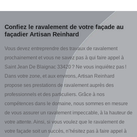
Confiez le ravalement de votre façade au
façadier Artisan Reinhard
Vous devez entreprendre des travaux de ravalement
prochainement et vous ne savez pas à qui faire appel à
Saint Jean De Blaignac 33420 ? Ne vous inquiétez pas !
Dans votre zone, et aux environs, Artisan Reinhard
propose ses prestations de ravalement auprès des
professionnels et des particuliers. Grâce à nos
compétences dans le domaine, nous sommes en mesure
de vous assurer un ravalement impeccable, à la hauteur de
votre attente. Ainsi, si vous voulez que le ravalement de
votre façade soit un succès, n’hésitez pas à faire appel à