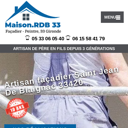
MENU
05 33 06 05 40
06 15 58 41 79
ARTISAN DE PÈRE EN FILS DEPUIS 3 GÉNÉRATIONS
Arti
n f
a
ç
a
di
er
S
ai
nt
J
e
a
n
D
e
Bl
ai
g
n
a
c
3
3
4
2
s
a
0