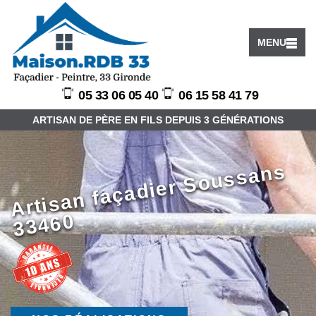
MENU
05 33 06 05 40
06 15 58 41 79
ARTISAN DE PÈRE EN FILS DEPUIS 3 GÉNÉRATIONS
Arti
s
a
n f
a
ç
a
di
er
S
o
u
s
s
a
n
s
3
3
4
6
0