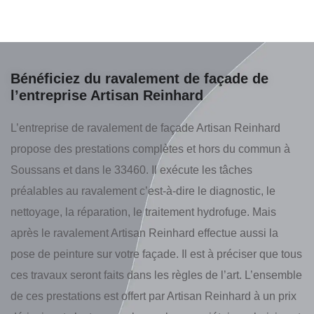
Bénéficiez du ravalement de façade de
l’entreprise Artisan Reinhard
L’entreprise de ravalement de façade Artisan Reinhard
propose des prestations complètes et hors du commun à
Soussans et dans le 33460. Il exécute les tâches
préalables au ravalement c’est-à-dire le diagnostic, le
nettoyage, la réparation, le traitement hydrofuge. Mais
après le ravalement Artisan Reinhard effectue aussi la
pose de peinture sur votre façade. Il est à préciser que tous
ces travaux seront faits dans les règles de l’art. L’ensemble
de ces prestations est offert par Artisan Reinhard à un prix