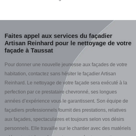
Faites appel aux services du façadier
Artisan Reinhard pour le nettoyage de votre
façade à Taussat
Pour donner une nouvelle jeunesse aux façades de votre
habitation, contactez sans hésiter le façadier Artisan
Reinhard. Le nettoyage de votre façade sera exécuté à la
perfection par ce prestataire chevronné, ses longues
années d’expérience vous le garantissent. Son équipe de
façadiers professionnels fournit des prestations, relatives
aux façades, spectaculaires et toujours selon vos désirs
personnels. Elle travaille sur le chantier avec des matériels