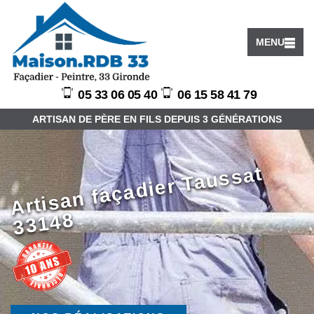
MENU
05 33 06 05 40
06 15 58 41 79
ARTISAN DE PÈRE EN FILS DEPUIS 3 GÉNÉRATIONS
Arti
s
a
n f
a
ç
a
di
er
T
a
u
s
s
at
3
3
1
4
8