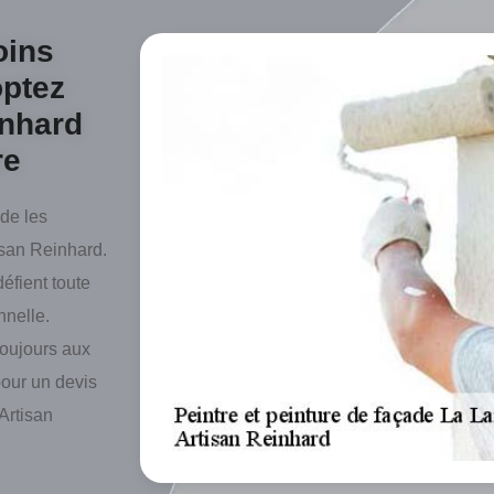
oins
optez
inhard
re
 de les
tisan Reinhard.
défient toute
nnelle.
toujours aux
pour un devis
Artisan