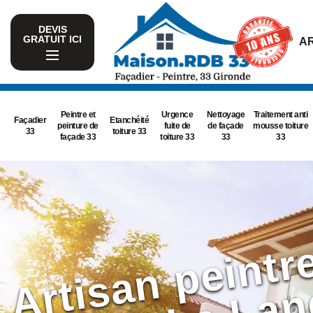
DEVIS
GRATUIT ICI
AR
Peintre et
Urgence
Nettoyage
Traitement anti
Façadier
Etanchéité
peinture de
fuite de
de façade
mousse toiture
33
toiture 33
façade 33
toiture 33
33
33