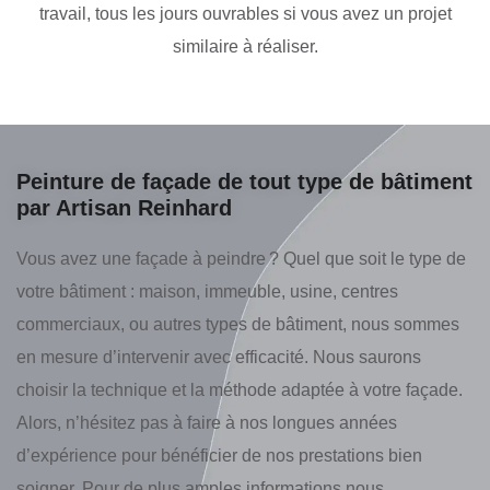
travail, tous les jours ouvrables si vous avez un projet
similaire à réaliser.
Peinture de façade de tout type de bâtiment
par Artisan Reinhard
Vous avez une façade à peindre ? Quel que soit le type de
votre bâtiment : maison, immeuble, usine, centres
commerciaux, ou autres types de bâtiment, nous sommes
en mesure d’intervenir avec efficacité. Nous saurons
choisir la technique et la méthode adaptée à votre façade.
Alors, n’hésitez pas à faire à nos longues années
d’expérience pour bénéficier de nos prestations bien
soigner. Pour de plus amples informations nous