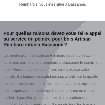
Reinhard si vous êtes situé à Bassanne.
Pour quelles raisons devez-vous faire appel
au service du peintre pour bois Artisan
Reinhard situé à Bassanne ?
Le peintre pour bois Artisan Reinhard détient un savoir-
faire hors norme et le propriétaire a Bassanne le confirment
tous. Pendant toutes les années où il a exercé cette
activité, il a toujours su satisfaire ses clients par la qualité
de ses prestations. Il mixe son talent avec les exigences
des propriétaires et cette combinaison donne un rendu
parfait, digne d’un professionnel et à la hauteur des
attentes de ces propriétaires. Il exécute tous les travaux