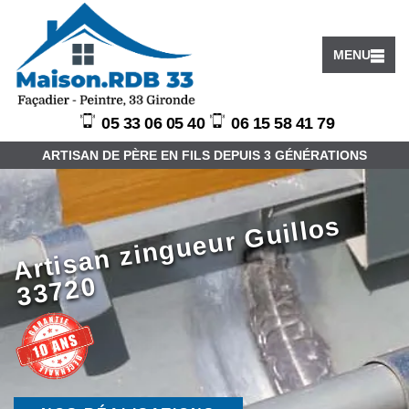
MENU
05 33 06 05 40
06 15 58 41 79
ARTISAN DE PÈRE EN FILS DEPUIS 3 GÉNÉRATIONS
Arti
s
a
n
zi
n
g
u
e
ur
G
uill
o
s
3
3
7
2
0