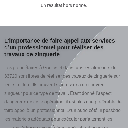
un résultat hors norme.
L’importance de faire appel aux services
d’un professionnel pour réaliser des
travaux de zinguerie
Les propriétaires à Guillos et dans tous les alentours du
33720 sont libres de réaliser des travaux de zinguerie sur
leur structure. Ils peuvent s’adresser à un couvreur
zingueur pour ce type de travail. Étant donné l’aspect
dangereux de cette opération, il est plus que préférable de
faire appel à un professionnel. D’un autre côté, il possède
les matériels adéquats pour exécuter parfaitement les
travaux. Adressez-vous à Artisan Reinhard pour ces