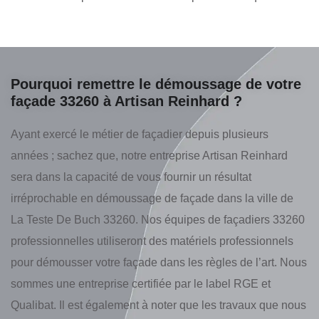
Pourquoi remettre le démoussage de votre
façade 33260 à Artisan Reinhard ?
Ayant exercé le métier de façadier depuis plusieurs
années ; sachez que, notre entreprise Artisan Reinhard
sera dans la capacité de vous fournir un résultat
irréprochable en démoussage de façade dans la ville de
La Teste De Buch 33260. Nos équipes de façadiers 33260
professionnelles utiliseront des matériels professionnels
pour démousser votre façade dans les règles de l’art. Nous
sommes une entreprise certifiée par le label RGE et
Qualibat. Il est également à noter que les travaux que nous