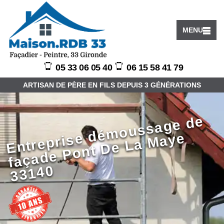
MENU
05 33 06 05 40
06 15 58 41 79
ARTISAN DE PÈRE EN FILS DEPUIS 3 GÉNÉRATIONS
E
ntr
e
pri
s
d
é
m
o
u
s
s
a
g
e
d
e
f
a
ç
a
d
e
P
o
nt
D
e
L
a
M
a
y
3
3
1
4
e
e
0