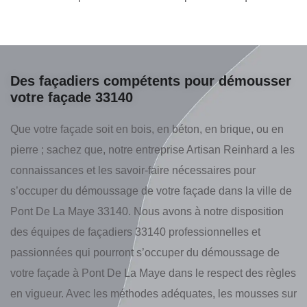
Des façadiers compétents pour démousser
votre façade 33140
Que votre façade soit en bois, en béton, en brique, ou en
pierre ; sachez que, notre entreprise Artisan Reinhard a les
connaissances et les savoir-faire nécessaires pour
s’occuper du démoussage de votre façade dans la ville de
Pont De La Maye 33140. Nous avons à notre disposition
des équipes de façadiers 33140 professionnelles et
passionnées qui pourront s’occuper du démoussage de
votre façade à Pont De La Maye dans le respect des règles
en vigueur. Avec les méthodes adéquates, les mousses sur