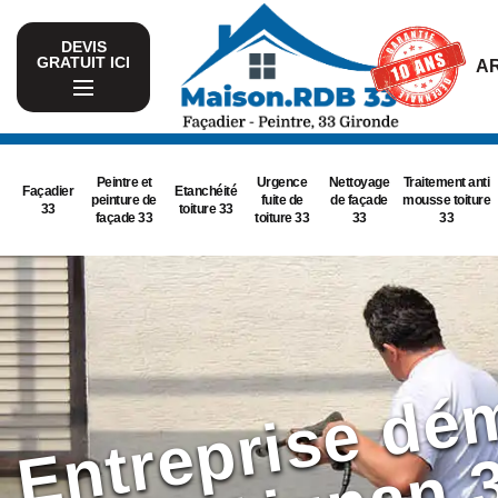
DEVIS
GRATUIT ICI
AR
Peintre et
Urgence
Nettoyage
Traitement anti
Façadier
Etanchéité
peinture de
fuite de
de façade
mousse toiture
33
toiture 33
façade 33
toiture 33
33
33