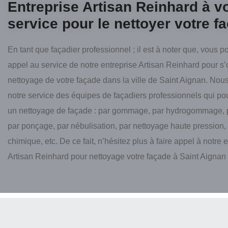
Entreprise Artisan Reinhard à v
service pour le nettoyer votre f
En tant que façadier professionnel ; il est à noter que, vous p
appel au service de notre entreprise Artisan Reinhard pour s
nettoyage de votre façade dans la ville de Saint Aignan. Nou
notre service des équipes de façadiers professionnels qui pou
un nettoyage de façade : par gommage, par hydrogommage, 
par ponçage, par nébulisation, par nettoyage haute pression, 
chimique, etc. De ce fait, n’hésitez plus à faire appel à notre 
Artisan Reinhard pour nettoyage votre façade à Saint Aignan