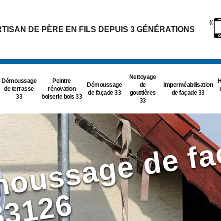
TISAN DE PÈRE EN FILS DEPUIS 3 GÉNÉRATIONS
Nettoyage
Démoussage
Peintre
H
Démoussage
de
Imperméabilisation
de terrasse
rénovation
de façade 33
gouttières
de façade 33
33
boiserie bois 33
33