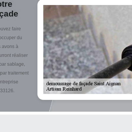
otre
açade
ouvez faire
’occuper du
s avons à
rront réaliser
par sablage,
par traitement
entreprise
 33126.