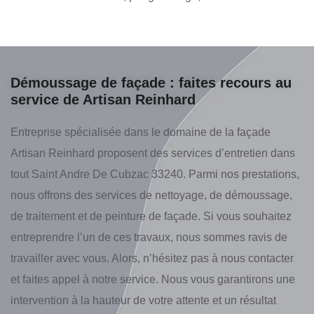
Démoussage de façade : faites recours au
service de Artisan Reinhard
Entreprise spécialisée dans le domaine de la façade
Artisan Reinhard proposent des services d’entretien dans
tout Saint Andre De Cubzac 33240. Parmi nos prestations,
nous offrons des services de nettoyage, de démoussage,
de traitement et de peinture de façade. Si vous souhaitez
entreprendre l’un de ces travaux, nous sommes ravis de
travailler avec vous. Alors, n’hésitez pas à nous contacter
et faites appel à notre service. Nous vous garantirons une
intervention à la hauteur de votre attente et un résultat