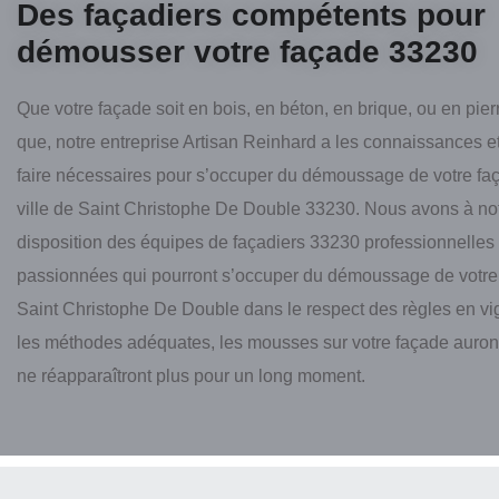
Des façadiers compétents pour
démousser votre façade 33230
Que votre façade soit en bois, en béton, en brique, ou en pier
que, notre entreprise Artisan Reinhard a les connaissances et
faire nécessaires pour s’occuper du démoussage de votre fa
ville de Saint Christophe De Double 33230. Nous avons à no
disposition des équipes de façadiers 33230 professionnelles 
passionnées qui pourront s’occuper du démoussage de votre
Saint Christophe De Double dans le respect des règles en vi
les méthodes adéquates, les mousses sur votre façade auront
ne réapparaîtront plus pour un long moment.