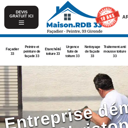
DEVIS
GRATUIT ICI
AR
Peintre et
Urgence
Nettoyage
Traitement anti
Façadier
Etanchéité
peinture de
fuite de
de façade
mousse toiture
33
toiture 33
façade 33
toiture 33
33
33