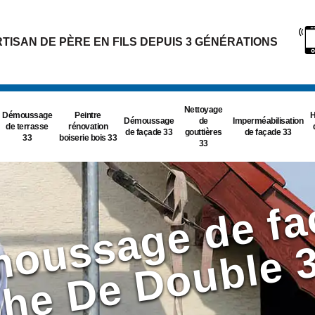
TISAN DE PÈRE EN FILS DEPUIS 3 GÉNÉRATIONS
Nettoyage
Démoussage
Peintre
H
Démoussage
de
Imperméabilisation
de terrasse
rénovation
de façade 33
gouttières
de façade 33
33
boiserie bois 33
33