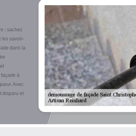
re ; sachez
 les savoir-
çade dans la
tre
et
 façade à
gueur. Avec
 disparu et