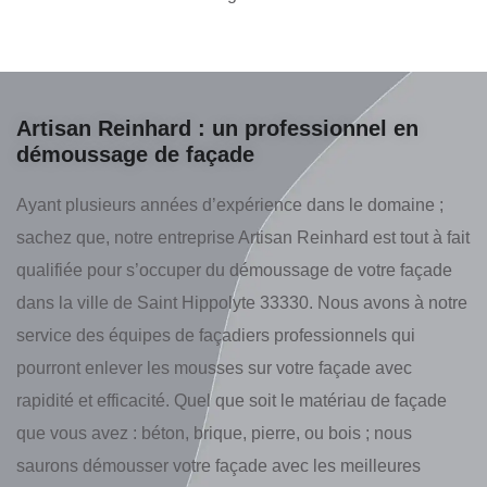
Artisan Reinhard : un professionnel en
démoussage de façade
Ayant plusieurs années d’expérience dans le domaine ;
sachez que, notre entreprise Artisan Reinhard est tout à fait
qualifiée pour s’occuper du démoussage de votre façade
dans la ville de Saint Hippolyte 33330. Nous avons à notre
service des équipes de façadiers professionnels qui
pourront enlever les mousses sur votre façade avec
rapidité et efficacité. Quel que soit le matériau de façade
que vous avez : béton, brique, pierre, ou bois ; nous
saurons démousser votre façade avec les meilleures