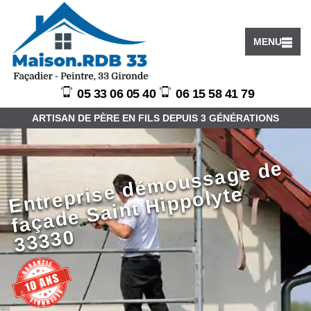
MENU
05 33 06 05 40
06 15 58 41 79
ARTISAN DE PÈRE EN FILS DEPUIS 3 GÉNÉRATIONS
E
ntr
e
pri
e
d
é
m
o
u
s
s
a
g
e
d
e
f
a
ç
a
d
e
S
ai
nt
Hi
p
p
ol
yt
3
3
3
3
s
e
0