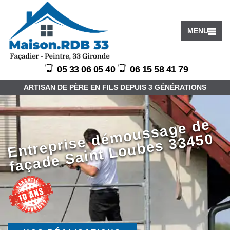
MENU
05 33 06 05 40
06 15 58 41 79
ARTISAN DE PÈRE EN FILS DEPUIS 3 GÉNÉRATIONS
E
ntr
e
pri
s
e
d
m
o
u
s
s
a
g
e
d
e
f
a
ç
a
d
e
S
ai
nt
L
o
u
b
e
s
3
3
4
5
é
0