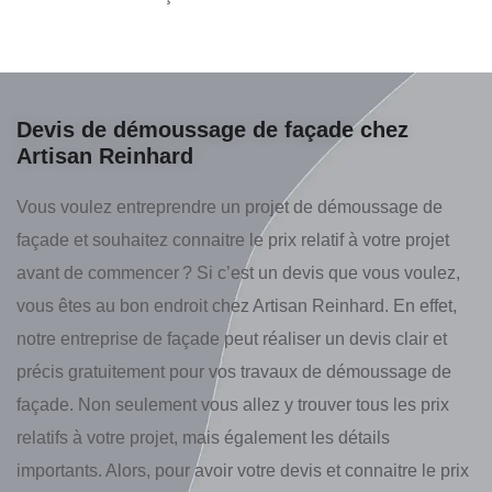
Devis de démoussage de façade chez
Artisan Reinhard
Vous voulez entreprendre un projet de démoussage de
façade et souhaitez connaitre le prix relatif à votre projet
avant de commencer ? Si c’est un devis que vous voulez,
vous êtes au bon endroit chez Artisan Reinhard. En effet,
notre entreprise de façade peut réaliser un devis clair et
précis gratuitement pour vos travaux de démoussage de
façade. Non seulement vous allez y trouver tous les prix
relatifs à votre projet, mais également les détails
importants. Alors, pour avoir votre devis et connaitre le prix