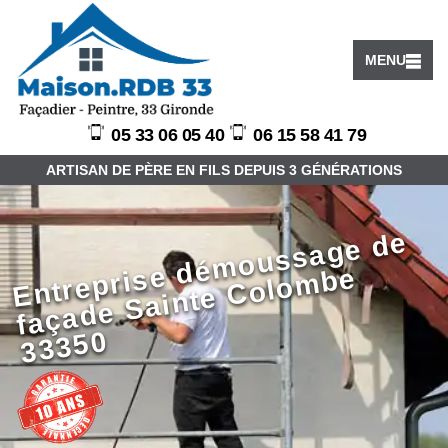
MENU
05 33 06 05 40
06 15 58 41 79
ARTISAN DE PÈRE EN FILS DEPUIS 3 GÉNÉRATIONS
E
ntr
e
pri
e
d
é
m
o
u
s
s
a
g
e
d
e
f
a
ç
a
d
e
S
ai
nt
e
C
ol
o
m
b
3
3
3
5
s
e
0