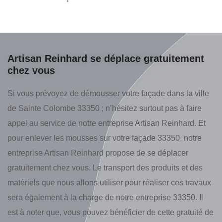
Artisan Reinhard se déplace gratuitement
chez vous
Si vous prévoyez de démousser votre façade dans la ville
de Sainte Colombe 33350 ; n’hésitez surtout pas à faire
appel au service de notre entreprise Artisan Reinhard. Et
pour enlever les mousses sur votre façade 33350, notre
entreprise Artisan Reinhard propose de se déplacer
gratuitement chez vous. Le transport des produits et des
matériels que nous allons utiliser pour réaliser ces travaux
sera également à la charge de notre entreprise 33350. Il
est à noter que, vous pouvez bénéficier de cette gratuité de