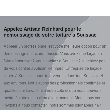
Appelez Artisan Reinhard pour le
démoussage de votre toiture à Soussac
Appeler un professionnel est votre meilleure option pour un
démoussage de façade réussie. Vous avez une façade à
faire démousser ? Vous habitez à Soussac ? N’hésitez pas
de vous confier à Artisan Reinhard. Entreprise de façade
située à Soussac, nous intervenons dans tout Soussac et
aux environs. Nous avons des professionnels confirmés et
qualifiés qui travaillent à notre côté et que nous pouvons
mettre à votre disposition à tout moment. Alors, nous vous
invitons à nous contacter ! nous sommes joignables 7 j/7