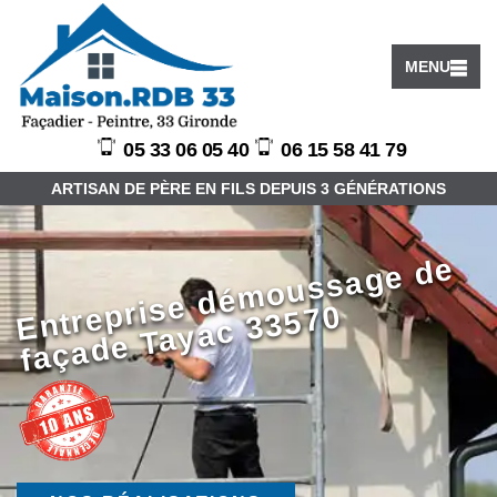
MENU
05 33 06 05 40
06 15 58 41 79
ARTISAN DE PÈRE EN FILS DEPUIS 3 GÉNÉRATIONS
E
ntr
pri
s
e
d
é
m
o
u
s
s
a
g
e
d
e
f
a
ç
a
d
e
T
a
y
a
c
3
3
5
7
e
0