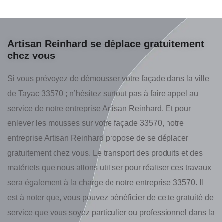
Artisan Reinhard se déplace gratuitement
chez vous
Si vous prévoyez de démousser votre façade dans la ville
de Tayac 33570 ; n’hésitez surtout pas à faire appel au
service de notre entreprise Artisan Reinhard. Et pour
enlever les mousses sur votre façade 33570, notre
entreprise Artisan Reinhard propose de se déplacer
gratuitement chez vous. Le transport des produits et des
matériels que nous allons utiliser pour réaliser ces travaux
sera également à la charge de notre entreprise 33570. Il
est à noter que, vous pouvez bénéficier de cette gratuité de
service que vous soyez particulier ou professionnel dans la