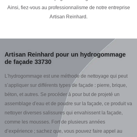
Ainsi, fiez-vous au professionnalisme de notre entreprise
Artisan Reinhard.
Artisan Reinhard pour un hydrogommage
de façade 33730
L'hydrogommage est une méthode de nettoyage qui peut
s’appliquer sur différents types de façade : pierre, brique,
béton, et autres. Se procéder à pour but de projeté un
assemblage d'eau et de poudre sur la façade, ce produit va
nettoyer diverses salissures qui envahissent la façade,
comme les mousses. Fort de plusieurs années
d’expérience ; sachez que, vous pouvez faire appel au