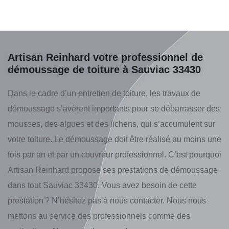
Artisan Reinhard votre professionnel de
démoussage de toiture à Sauviac 33430
Dans le cadre d’un entretien de toiture, les travaux de
démoussage s’avèrent importants pour se débarrasser des
mousses, des algues et des lichens, qui s’accumulent sur
votre toiture. Le démoussage doit être réalisé au moins une
fois par an et par un couvreur professionnel. C’est pourquoi
Artisan Reinhard propose ses prestations de démoussage
dans tout Sauviac 33430. Vous avez besoin de cette
prestation ? N’hésitez pas à nous contacter. Nous nous
mettons au service des professionnels comme des