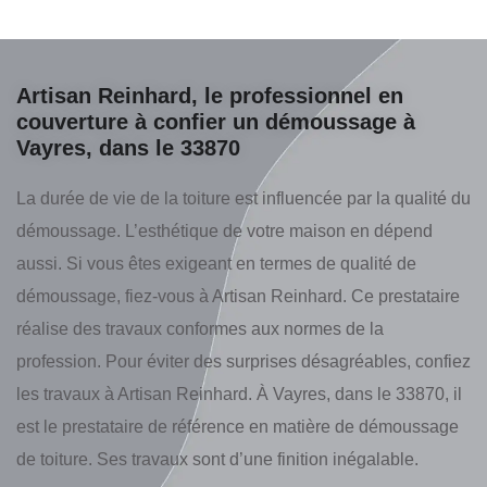
Artisan Reinhard, le professionnel en
couverture à confier un démoussage à
Vayres, dans le 33870
La durée de vie de la toiture est influencée par la qualité du
démoussage. L’esthétique de votre maison en dépend
aussi. Si vous êtes exigeant en termes de qualité de
démoussage, fiez-vous à Artisan Reinhard. Ce prestataire
réalise des travaux conformes aux normes de la
profession. Pour éviter des surprises désagréables, confiez
les travaux à Artisan Reinhard. À Vayres, dans le 33870, il
est le prestataire de référence en matière de démoussage
de toiture. Ses travaux sont d’une finition inégalable.