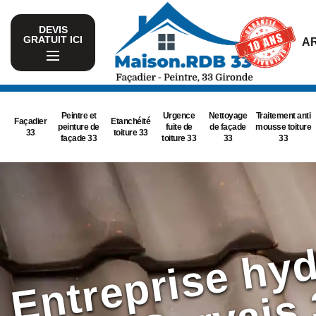
DEVIS
GRATUIT ICI
AR
Peintre et
Urgence
Nettoyage
Traitement anti
Façadier
Etanchéité
peinture de
fuite de
de façade
mousse toiture
33
toiture 33
façade 33
toiture 33
33
33