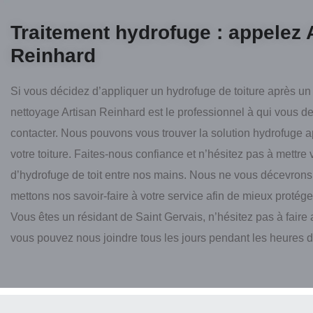
Traitement hydrofuge : appelez 
Reinhard
Si vous décidez d’appliquer un hydrofuge de toiture après un
nettoyage Artisan Reinhard est le professionnel à qui vous d
contacter. Nous pouvons vous trouver la solution hydrofuge a
votre toiture. Faites-nous confiance et n’hésitez pas à mettre v
d’hydrofuge de toit entre nos mains. Nous ne vous décevron
mettons nos savoir-faire à votre service afin de mieux protéger
Vous êtes un résidant de Saint Gervais, n’hésitez pas à faire 
vous pouvez nous joindre tous les jours pendant les heures 