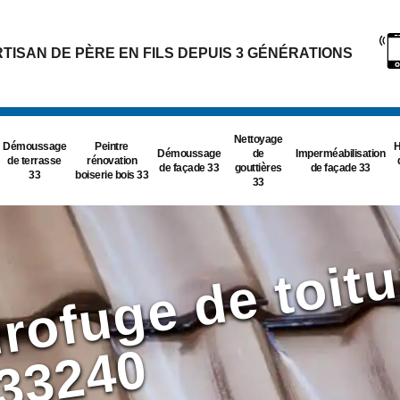
TISAN DE PÈRE EN FILS DEPUIS 3 GÉNÉRATIONS
Nettoyage
Démoussage
Peintre
H
Démoussage
de
Imperméabilisation
de terrasse
rénovation
de façade 33
gouttières
de façade 33
33
boiserie bois 33
33