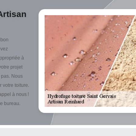
Artisan
 bon
evez
ppropriée à
otre projet
s pas. Nous
 votre toiture.
appel à nous !
de bureau.