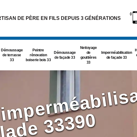
TISAN DE PÈRE EN FILS DEPUIS 3 GÉNÉRATIONS
Nettoyage
Démoussage
Peintre
H
Démoussage
de
Imperméabilisation
de terrasse
rénovation
de façade 33
gouttières
de façade 33
33
boiserie bois 33
33
e
0