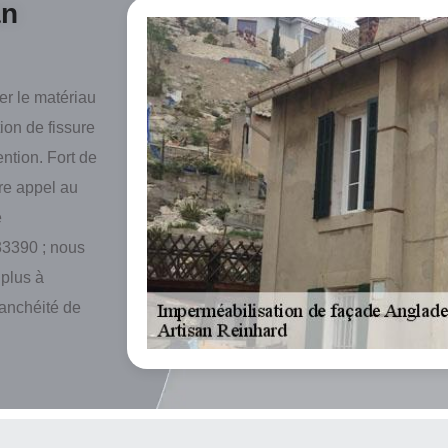
an
er le matériau
tion de fissure
ention. Fort de
re appel au
e
33390 ; nous
 plus à
tanchéité de