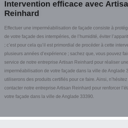
Intervention efficace avec Artis
Reinhard
Effectuer une imperméabilisation de façade consiste à protég
de votre façade des intempéries, de l’humidité, éviter l’appari
; c’est pour cela qu’il est primordial de procéder à cette interv
plusieurs années d’expérience ; sachez que, vous pouvez fai
service de notre entreprise Artisan Reinhard pour réaliser un
imperméabilisation de votre façade dans la ville de Anglade 
utiliserons des produits certifiés pour ce faire. Ainsi, n’hésitez
contacter notre entreprise Artisan Reinhard pour renforcer l’é
votre façade dans la ville de Anglade 33390.