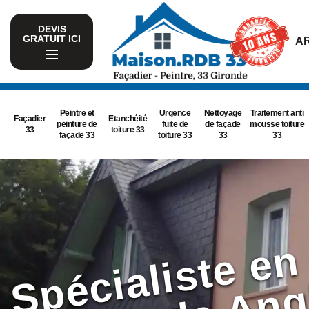
DEVIS
GRATUIT ICI
AR
Peintre et
Urgence
Nettoyage
Traitement anti
Façadier
Etanchéité
peinture de
fuite de
de façade
mousse toiture
33
toiture 33
façade 33
toiture 33
33
33