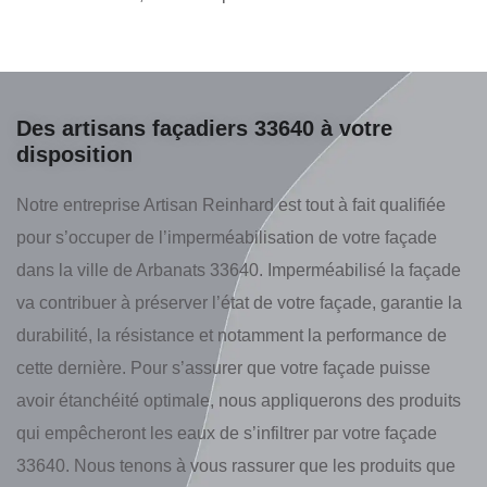
Des artisans façadiers 33640 à votre
disposition
Notre entreprise Artisan Reinhard est tout à fait qualifiée
pour s’occuper de l’imperméabilisation de votre façade
dans la ville de Arbanats 33640. Imperméabilisé la façade
va contribuer à préserver l’état de votre façade, garantie la
durabilité, la résistance et notamment la performance de
cette dernière. Pour s’assurer que votre façade puisse
avoir étanchéité optimale, nous appliquerons des produits
qui empêcheront les eaux de s’infiltrer par votre façade
33640. Nous tenons à vous rassurer que les produits que