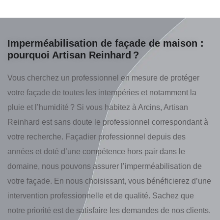
Imperméabilisation de façade de maison :
pourquoi Artisan Reinhard ?
Vous cherchez un professionnel en mesure de protéger
votre façade de toutes les intempéries et notamment la
pluie et l’humidité ? Si vous habitez à Arcins, Artisan
Reinhard est sans doute le professionnel correspondant à
votre recherche. Façadier professionnel depuis des
années et doté d’une compétence hors pair dans le
domaine, nous pouvons assurer l’imperméabilisation de
votre façade. En nous choisissant, vous bénéficierez d’une
intervention professionnelle et de qualité. Sachez que
notre priorité est de satisfaire les demandes de nos clients.