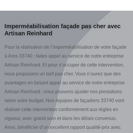
Imperméabilisation façade pas cher avec
Artisan Reinhard
Pour la réalisation de l’imperméabilisation de votre façade
à Ares 33740 ; faites appel au service de notre entreprise
Artisan Reinhard. Et pour s’occuper de cette intervention,
nous proposons un tarif pas cher. Vous n’aurez que des
avantages en faisant appel au service de notre entreprise
Artisan Reinhard ; nous pouvons ajuster nos prestations
selon votre budget. Nos équipes de façadiers 33740 vont
réaliser cette intervention conformément aux règles en
vigueur, avec grand soin et dans les délais convenus.
Ainsi, bénéficier d’un excellent rapport qualité-prix avec