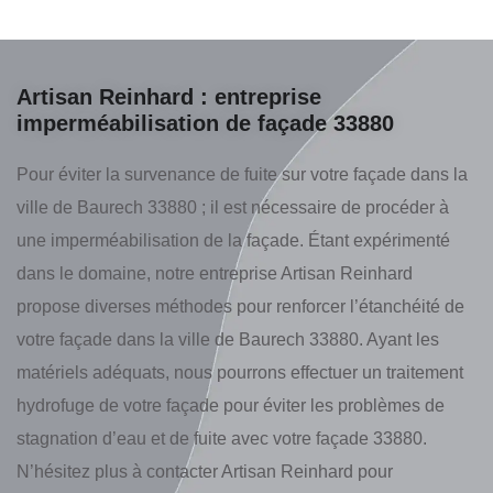
Artisan Reinhard : entreprise
imperméabilisation de façade 33880
Pour éviter la survenance de fuite sur votre façade dans la
ville de Baurech 33880 ; il est nécessaire de procéder à
une imperméabilisation de la façade. Étant expérimenté
dans le domaine, notre entreprise Artisan Reinhard
propose diverses méthodes pour renforcer l’étanchéité de
votre façade dans la ville de Baurech 33880. Ayant les
matériels adéquats, nous pourrons effectuer un traitement
hydrofuge de votre façade pour éviter les problèmes de
stagnation d’eau et de fuite avec votre façade 33880.
N’hésitez plus à contacter Artisan Reinhard pour