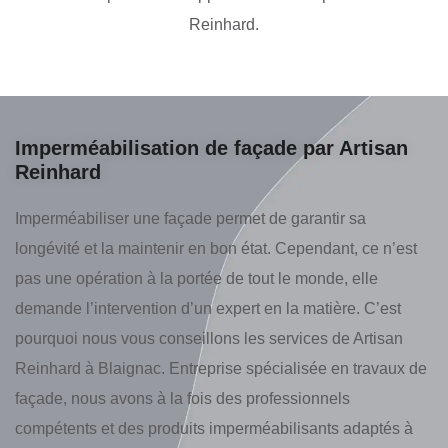
Reinhard.
Imperméabilisation de façade par Artisan
Reinhard
Imperméabiliser une façade permet de garantir sa
longévité et la maintenir en bon état. Cependant, ce n’est
pas une opération à la portée de tout le monde, elle
demande l’intervention d’un expert en la matière. C’est
pourquoi nous vous conseillons les services de Artisan
Reinhard à Blaignac. Entreprise spécialisée en travaux de
façade, nous avons à la fois des professionnels
compétents et des produits imperméabilisants adaptés à