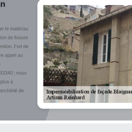
an
er le matériau
tion de fissure
ention. Fort de
re appel au
e
 33340 ; nous
 plus à
tanchéité de