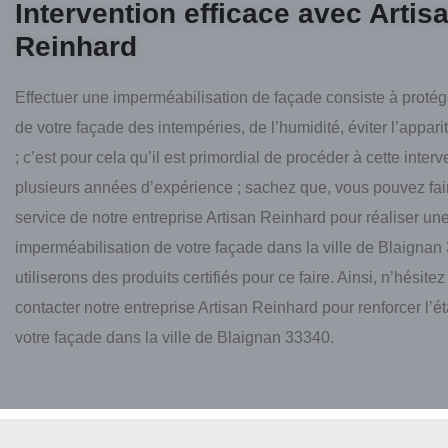
Intervention efficace avec Artis
Reinhard
Effectuer une imperméabilisation de façade consiste à protég
de votre façade des intempéries, de l’humidité, éviter l’appari
; c’est pour cela qu’il est primordial de procéder à cette interv
plusieurs années d’expérience ; sachez que, vous pouvez fai
service de notre entreprise Artisan Reinhard pour réaliser un
imperméabilisation de votre façade dans la ville de Blaignan
utiliserons des produits certifiés pour ce faire. Ainsi, n’hésitez
contacter notre entreprise Artisan Reinhard pour renforcer l’é
votre façade dans la ville de Blaignan 33340.