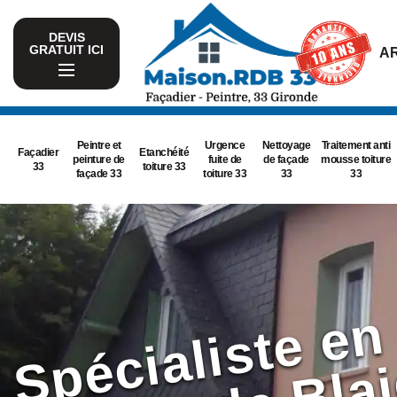
DEVIS
GRATUIT ICI
AR
Peintre et
Urgence
Nettoyage
Traitement anti
Façadier
Etanchéité
peinture de
fuite de
de façade
mousse toiture
33
toiture 33
façade 33
toiture 33
33
33