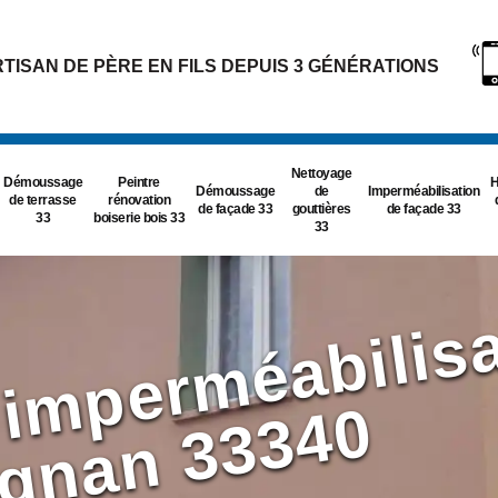
TISAN DE PÈRE EN FILS DEPUIS 3 GÉNÉRATIONS
Nettoyage
Démoussage
Peintre
H
Démoussage
de
Imperméabilisation
de terrasse
rénovation
de façade 33
gouttières
de façade 33
33
boiserie bois 33
33
e
0