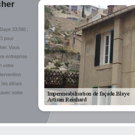
cher
 Blaye 33390 ;
Et pour
cher. Vous
re entreprise
n votre
tervention
 les délais
 avec notre