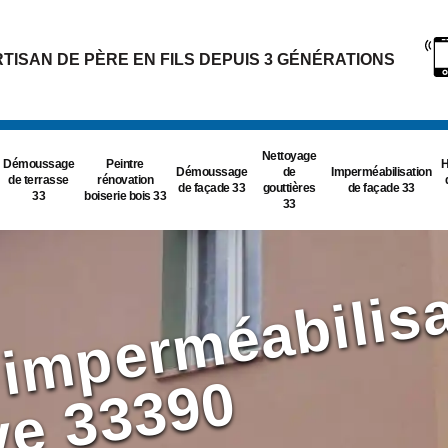
TISAN DE PÈRE EN FILS DEPUIS 3 GÉNÉRATIONS
Nettoyage
Démoussage
Peintre
H
Démoussage
de
Imperméabilisation
de terrasse
rénovation
de façade 33
gouttières
de façade 33
33
boiserie bois 33
33