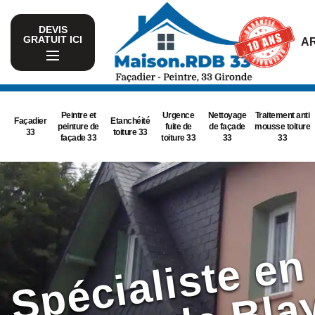
DEVIS
GRATUIT ICI
AR
Peintre et
Urgence
Nettoyage
Traitement anti
Façadier
Etanchéité
peinture de
fuite de
de façade
mousse toiture
33
toiture 33
façade 33
toiture 33
33
33