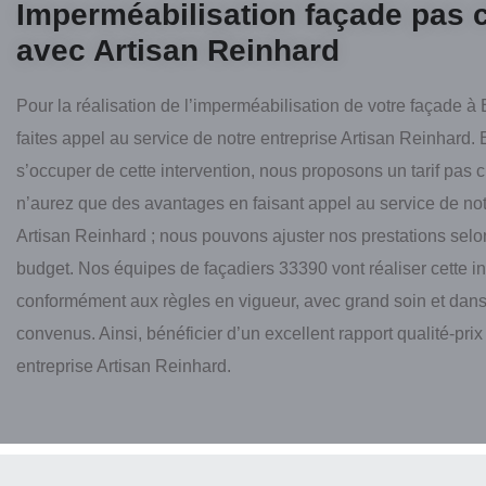
Imperméabilisation façade pas 
avec Artisan Reinhard
Pour la réalisation de l’imperméabilisation de votre façade à
faites appel au service de notre entreprise Artisan Reinhard. 
s’occuper de cette intervention, nous proposons un tarif pas 
n’aurez que des avantages en faisant appel au service de not
Artisan Reinhard ; nous pouvons ajuster nos prestations selo
budget. Nos équipes de façadiers 33390 vont réaliser cette in
conformément aux règles en vigueur, avec grand soin et dans
convenus. Ainsi, bénéficier d’un excellent rapport qualité-prix
entreprise Artisan Reinhard.