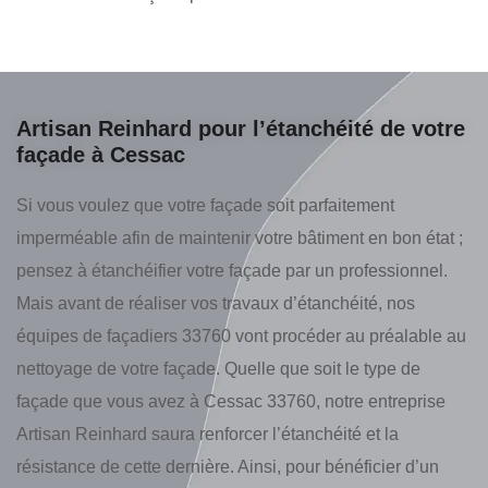
Artisan Reinhard pour l’étanchéité de votre
façade à Cessac
Si vous voulez que votre façade soit parfaitement
imperméable afin de maintenir votre bâtiment en bon état ;
pensez à étanchéifier votre façade par un professionnel.
Mais avant de réaliser vos travaux d’étanchéité, nos
équipes de façadiers 33760 vont procéder au préalable au
nettoyage de votre façade. Quelle que soit le type de
façade que vous avez à Cessac 33760, notre entreprise
Artisan Reinhard saura renforcer l’étanchéité et la
résistance de cette dernière. Ainsi, pour bénéficier d’un