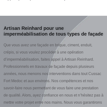
Artisan Reinhard pour une
imperméabilisation de tous types de façade
Que vous avez une façade en brique, ciment, enduit,
crépis, si vous voulez procéder à une opération
d’imperméabilisation, faites appel à Artisan Reinhard.
Professionnels en travaux de façade depuis plusieurs
années, nous menons nos interventions dans tout Cussac
Fort Medoc et aux environs. Nos compétences et nos
savoir-faire nous permettant de vous faire une prestation
de qualité. Alors, ayez confiance en nous et n’hésitez pas à
mettre votre projet entre nos mains. Nous vous garantirons