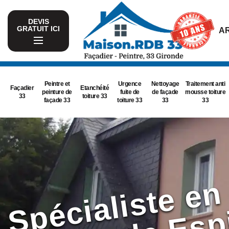
DEVIS
GRATUIT ICI
AR
Peintre et
Urgence
Nettoyage
Traitement anti
Façadier
Etanchéité
peinture de
fuite de
de façade
mousse toiture
33
toiture 33
façade 33
toiture 33
33
33