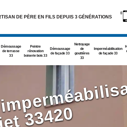
TISAN DE PÈRE EN FILS DEPUIS 3 GÉNÉRATIONS
Nettoyage
Démoussage
Peintre
H
Démoussage
de
Imperméabilisation
de terrasse
rénovation
de façade 33
gouttières
de façade 33
33
boiserie bois 33
33
s
0