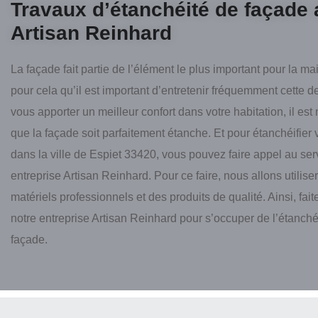
Travaux d’étanchéité de façade
Artisan Reinhard
La façade fait partie de l’élément le plus important pour la mai
pour cela qu’il est important d’entretenir fréquemment cette d
vous apporter un meilleur confort dans votre habitation, il est
que la façade soit parfaitement étanche. Et pour étanchéifier 
dans la ville de Espiet 33420, vous pouvez faire appel au ser
entreprise Artisan Reinhard. Pour ce faire, nous allons utilise
matériels professionnels et des produits de qualité. Ainsi, fai
notre entreprise Artisan Reinhard pour s’occuper de l’étanché
façade.