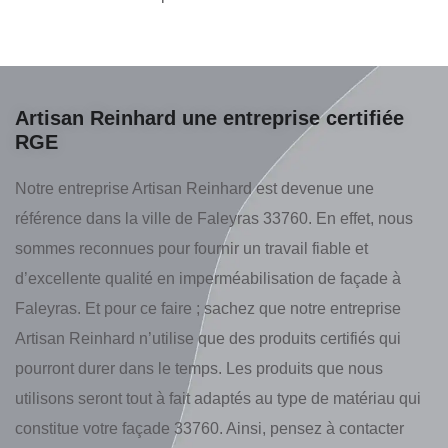
Artisan Reinhard une entreprise certifiée
RGE
Notre entreprise Artisan Reinhard est devenue une
référence dans la ville de Faleyras 33760. En effet, nous
sommes reconnues pour fournir un travail fiable et
d’excellente qualité en imperméabilisation de façade à
Faleyras. Et pour ce faire ; sachez que notre entreprise
Artisan Reinhard n’utilise que des produits certifiés qui
pourront durer dans le temps. Les produits que nous
utilisons seront tout à fait adaptés au type de matériau qui
constitue votre façade 33760. Ainsi, pensez à contacter