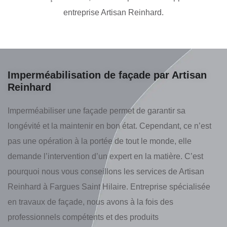
entreprise Artisan Reinhard.
Imperméabilisation de façade par Artisan
Reinhard
Imperméabiliser une façade permet de garantir sa
longévité et la maintenir en bon état. Cependant, ce n’est
pas une opération à la portée de tout le monde, elle
demande l’intervention d’un expert en la matière. C’est
pourquoi nous vous conseillons les services de Artisan
Reinhard à Fargues Saint Hilaire. Entreprise spécialisée
en travaux de façade, nous avons à la fois des
professionnels compétents et des produits