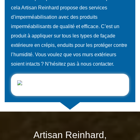
cela Artisan Reinhard propose des services
d’imperméabilisation avec des produits
imperméabilisants de qualité et efficace. C’est un
produit à appliquer sur tous les types de façade
extérieure en crépis, enduits pour les protéger contre
l’humidité. Vous voulez que vos murs extérieurs
soient intacts ? N’hésitez pas à nous contacter.
Artisan Reinhard,