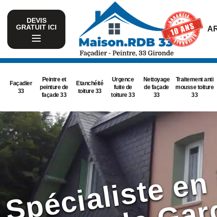
DEVIS
GRATUIT ICI
AR
Peintre et
Urgence
Nettoyage
Traitement anti
Façadier
Etanchéité
peinture de
fuite de
de façade
mousse toiture
33
toiture 33
façade 33
toiture 33
33
33