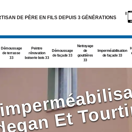
TISAN DE PÈRE EN FILS DEPUIS 3 GÉNÉRATIONS
Nettoyage
Démoussage
Peintre
H
Démoussage
de
Imperméabilisation
de terrasse
rénovation
de façade 33
gouttières
de façade 33
33
boiserie bois 33
33