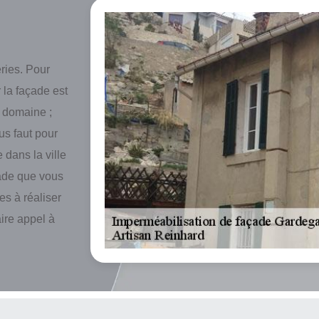
ries. Pour
 la façade est
 domaine ;
us faut pour
 dans la ville
çade que vous
es à réaliser
aire appel à