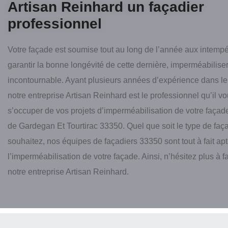
Artisan Reinhard un façadier
professionnel
Votre façade est soumise tout au long de l’année aux intempé
garantir la bonne longévité de cette dernière, imperméabiliser
incontournable. Ayant plusieurs années d’expérience dans le
notre entreprise Artisan Reinhard est le professionnel qu’il vo
s’occuper de vos projets d’imperméabilisation de votre façade
de Gardegan Et Tourtirac 33350. Quel que soit le type de fa
souhaitez, nos équipes de façadiers 33350 sont tout à fait apt
l’imperméabilisation de votre façade. Ainsi, n’hésitez plus à f
notre entreprise Artisan Reinhard.