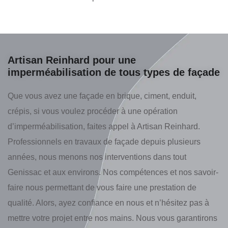
Artisan Reinhard pour une
imperméabilisation de tous types de façade
Que vous avez une façade en brique, ciment, enduit,
crépis, si vous voulez procéder à une opération
d’imperméabilisation, faites appel à Artisan Reinhard.
Professionnels en travaux de façade depuis plusieurs
années, nous menons nos interventions dans tout
Genissac et aux environs. Nos compétences et nos savoir-
faire nous permettant de vous faire une prestation de
qualité. Alors, ayez confiance en nous et n’hésitez pas à
mettre votre projet entre nos mains. Nous vous garantirons