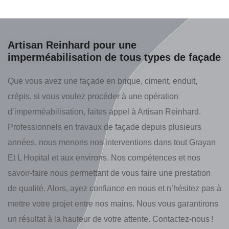
Artisan Reinhard pour une
imperméabilisation de tous types de façade
Que vous avez une façade en brique, ciment, enduit,
crépis, si vous voulez procéder à une opération
d’imperméabilisation, faites appel à Artisan Reinhard.
Professionnels en travaux de façade depuis plusieurs
années, nous menons nos interventions dans tout Grayan
Et L Hopital et aux environs. Nos compétences et nos
savoir-faire nous permettant de vous faire une prestation
de qualité. Alors, ayez confiance en nous et n’hésitez pas à
mettre votre projet entre nos mains. Nous vous garantirons
un résultat à la hauteur de votre attente. Contactez-nous !