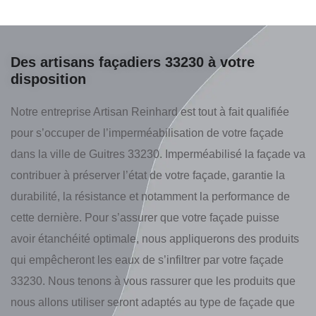
Des artisans façadiers 33230 à votre
disposition
Notre entreprise Artisan Reinhard est tout à fait qualifiée
pour s’occuper de l’imperméabilisation de votre façade
dans la ville de Guitres 33230. Imperméabilisé la façade va
contribuer à préserver l’état de votre façade, garantie la
durabilité, la résistance et notamment la performance de
cette dernière. Pour s’assurer que votre façade puisse
avoir étanchéité optimale, nous appliquerons des produits
qui empêcheront les eaux de s’infiltrer par votre façade
33230. Nous tenons à vous rassurer que les produits que
nous allons utiliser seront adaptés au type de façade que