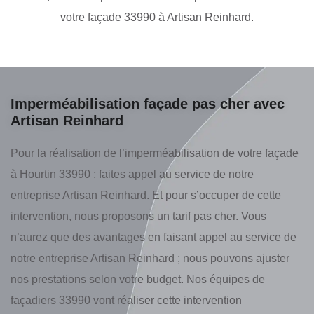
votre façade 33990 à Artisan Reinhard.
Imperméabilisation façade pas cher avec
Artisan Reinhard
Pour la réalisation de l’imperméabilisation de votre façade
à Hourtin 33990 ; faites appel au service de notre
entreprise Artisan Reinhard. Et pour s’occuper de cette
intervention, nous proposons un tarif pas cher. Vous
n’aurez que des avantages en faisant appel au service de
notre entreprise Artisan Reinhard ; nous pouvons ajuster
nos prestations selon votre budget. Nos équipes de
façadiers 33990 vont réaliser cette intervention