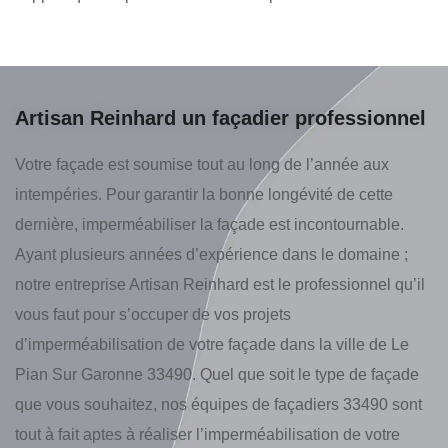
Artisan Reinhard un façadier professionnel
Votre façade est soumise tout au long de l’année aux
intempéries. Pour garantir la bonne longévité de cette
dernière, imperméabiliser la façade est incontournable.
Ayant plusieurs années d’expérience dans le domaine ;
notre entreprise Artisan Reinhard est le professionnel qu’il
vous faut pour s’occuper de vos projets
d’imperméabilisation de votre façade dans la ville de Le
Pian Sur Garonne 33490. Quel que soit le type de façade
que vous souhaitez, nos équipes de façadiers 33490 sont
tout à fait aptes à réaliser l’imperméabilisation de votre