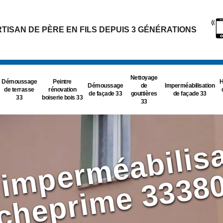
TISAN DE PÈRE EN FILS DEPUIS 3 GÉNÉRATIONS
Nettoyage
Démoussage
Peintre
H
Démoussage
de
Imperméabilisation
de terrasse
rénovation
de façade 33
gouttières
de façade 33
33
boiserie bois 33
33