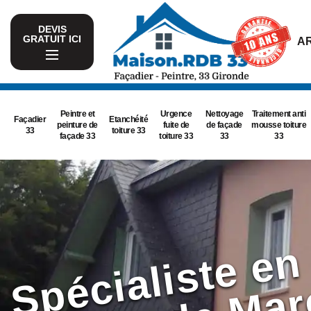
DEVIS
GRATUIT ICI
AR
Peintre et
Urgence
Nettoyage
Traitement anti
Façadier
Etanchéité
peinture de
fuite de
de façade
mousse toiture
33
toiture 33
façade 33
toiture 33
33
33