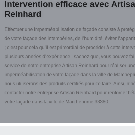
Intervention efficace avec Artis
Reinhard
Effectuer une imperméabilisation de façade consiste à protég
de votre façade des intempéries, de l’humidité, éviter l’appari
; c’est pour cela qu’il est primordial de procéder à cette interv
plusieurs années d’expérience ; sachez que, vous pouvez fai
service de notre entreprise Artisan Reinhard pour réaliser un
imperméabilisation de votre façade dans la ville de Marchep
nous utiliserons des produits certifiés pour ce faire. Ainsi, n’h
contacter notre entreprise Artisan Reinhard pour renforcer l’é
votre façade dans la ville de Marcheprime 33380.