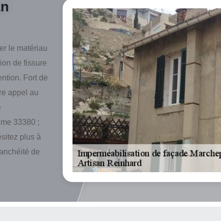
an
er le matériau
tion de fissure
ention. Fort de
re appel au
e
rime 33380 ;
ésitez plus à
tanchéité de