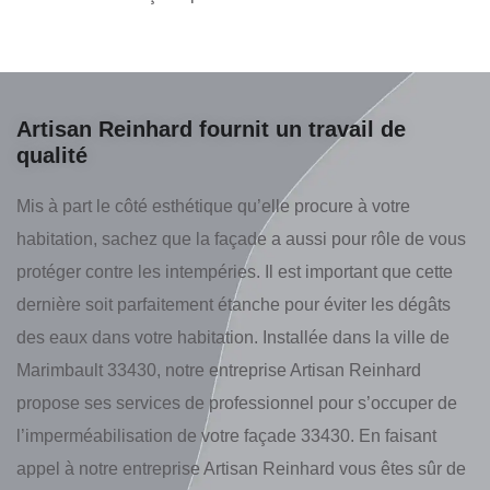
Artisan Reinhard fournit un travail de
qualité
Mis à part le côté esthétique qu’elle procure à votre
habitation, sachez que la façade a aussi pour rôle de vous
protéger contre les intempéries. Il est important que cette
dernière soit parfaitement étanche pour éviter les dégâts
des eaux dans votre habitation. Installée dans la ville de
Marimbault 33430, notre entreprise Artisan Reinhard
propose ses services de professionnel pour s’occuper de
l’imperméabilisation de votre façade 33430. En faisant
appel à notre entreprise Artisan Reinhard vous êtes sûr de